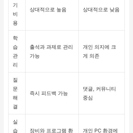
기
상대적으로 높음
상대적으로 낮음
비
용
학
습
출석과 과제로 관리
개인 의지에 크
관
가능
게 의존
리
질
문
댓글, 커뮤니티
즉시 피드백 가능
해
중심
결
실
습
장비와 프로그램 환
개인 PC 환경에