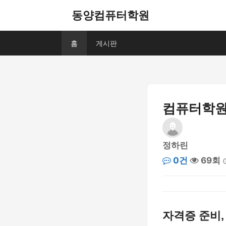
동양컴퓨터학원
홈
게시판
컴퓨터학원
정하린
0건
69회
자격증 준비