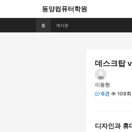
동양컴퓨터학원
홈
게시판
데스크탑 v
이동현
0건
108회
디자인과 휴