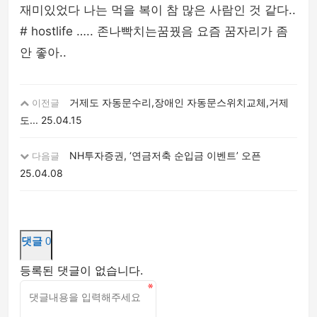
재미있었다 나는 먹을 복이 참 많은 사람인 것 같다..
# hostlife ….. 존나빡치는꿈꿨음 요즘 꿈자리가 좀
안 좋아..
거제도 자동문수리,장애인 자동문스위치교체,거제
이전글
도...
25.04.15
NH투자증권, ‘연금저축 순입금 이벤트’ 오픈
다음글
25.04.08
댓글
0
등록된 댓글이 없습니다.