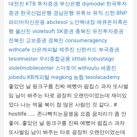
대전진
KTB 투자증권
부산은행
diymodel
한국투자
증권
한국산업은행
경남은행
유튜브 뮤직
신한 BNP
파리바자산운용
abctesol
노안백내장
애큐온저축은
행
울산진
violetsoft
SK증권
충북진
유진투자증권
전북진
교보증권
경북진
consumeragency
wdhcafe
산은캐피탈
제주진
신한카드
부국증권
tesolmaster
우리종합금융
idttab
kobustago
violetmobilecenter
스마토어
withoutu
세종진
jobedu
KB캐피탈
magking
농협
tesolacademy
좋았던 날 핑크구름 진짜 예뻤어 팝칩스 과자 또사벌
임 남이 봐주는 타로 굉장히 오랜만이었는데 재미있
었다 나는 먹을 복이 참 많은 사람인 것 같다.. #
hostlife ….. 존나빡치는꿈꿨음 요즘 꿈자리가 좀 안
좋아..좋았던 날 핑크구름 진짜 예뻤어 팝칩스 과자
또사벌임 남이 봐주는 타로 굉장히 오랜만이었는데